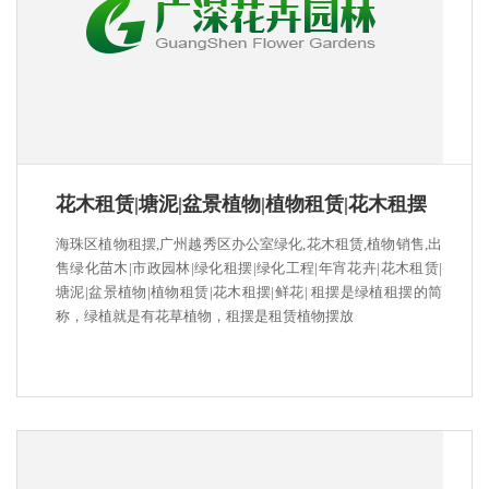
花木租赁|塘泥|盆景植物|植物租赁|花木租摆
海珠区植物租摆,广州越秀区办公室绿化,花木租赁,植物销售,出
售绿化苗木|市政园林|绿化租摆|绿化工程|年宵花卉|花木租赁|
塘泥|盆景植物|植物租赁|花木租摆|鲜花| 租摆是绿植租摆的简
称，绿植就是有花草植物，租摆是租赁植物摆放