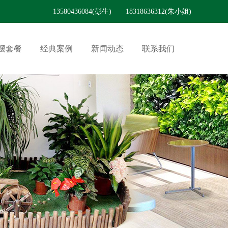
13580436084(彭生) 18318636312(朱小姐)
摆套餐
经典案例
新闻动态
联系我们