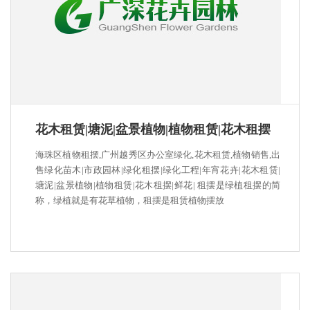
花木租赁|塘泥|盆景植物|植物租赁|花木租摆
海珠区植物租摆,广州越秀区办公室绿化,花木租赁,植物销售,出
售绿化苗木|市政园林|绿化租摆|绿化工程|年宵花卉|花木租赁|
塘泥|盆景植物|植物租赁|花木租摆|鲜花| 租摆是绿植租摆的简
称，绿植就是有花草植物，租摆是租赁植物摆放